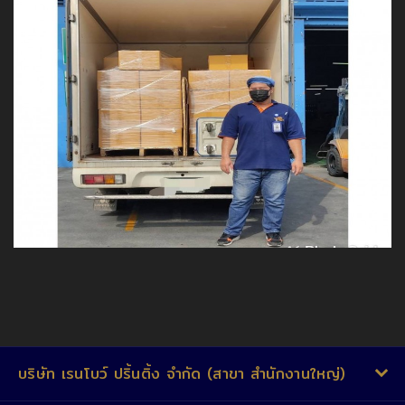
บริษัท เรนโบว์ ปริ้นติ้ง จำกัด (สาขา สำนักงานใหญ่)